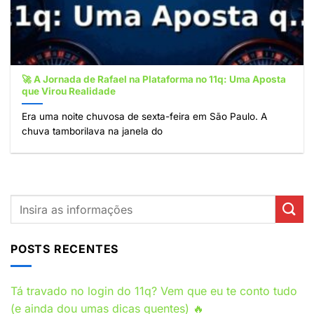
🚀 A Jornada de Rafael na Plataforma no 11q: Uma Aposta
que Virou Realidade
Era uma noite chuvosa de sexta-feira em São Paulo. A
chuva tamborilava na janela do
POSTS RECENTES
Tá travado no login do 11q? Vem que eu te conto tudo
(e ainda dou umas dicas quentes) 🔥